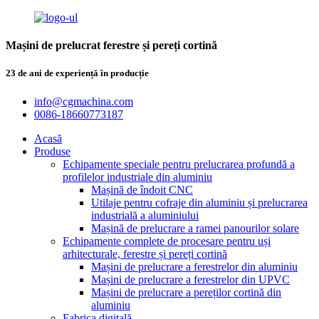
Mașini de prelucrat ferestre și pereți cortină
23 de ani de experiență în producție
info@cgmachina.com
0086-18660773187
Acasă
Produse
Echipamente speciale pentru prelucrarea profundă a
profilelor industriale din aluminiu
Mașină de îndoit CNC
Utilaje pentru cofraje din aluminiu și prelucrarea
industrială a aluminiului
Mașină de prelucrare a ramei panourilor solare
Echipamente complete de procesare pentru uși
arhitecturale, ferestre și pereți cortină
Mașini de prelucrare a ferestrelor din aluminiu
Mașini de prelucrare a ferestrelor din UPVC
Mașini de prelucrare a pereților cortină din
aluminiu
Fabrica digitală