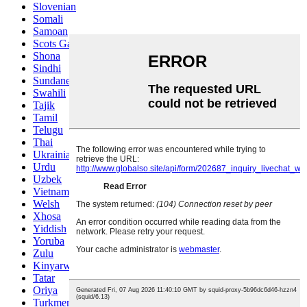
Slovenian
Somali
Samoan
Scots Gaelic
Shona
Sindhi
Sundanese
Swahili
Tajik
Tamil
Telugu
Thai
Ukrainian
Urdu
Uzbek
Vietnamese
Welsh
Xhosa
Yiddish
Yoruba
Zulu
Kinyarwanda
Tatar
Oriya
Turkmen